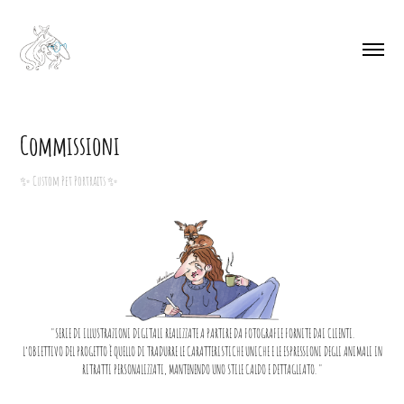
Commissioni
✨ Custom Pet Portraits ✨
"SERIE DI ILLUSTRAZIONI DIGITALI REALIZZATE A PARTIRE DA FOTOGRAFIE FORNITE DAI CLIENTI.
L’OBIETTIVO DEL PROGETTO È QUELLO DI TRADURRE LE CARATTERISTICHE UNICHE E LE ESPRESSIONI DEGLI ANIMALI IN
RITRATTI PERSONALIZZATI, MANTENENDO UNO STILE CALDO E DETTAGLIATO. "